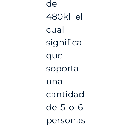
de
480kl el
cual
significa
que
soporta
una
cantidad
de 5 o 6
personas