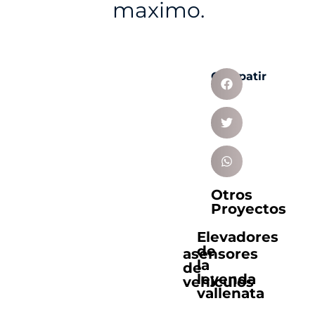
maximo.
Compatir
Otros
Proyectos
Elevadores
de
asensores
la
de
leyenda
vehiculos
vallenata