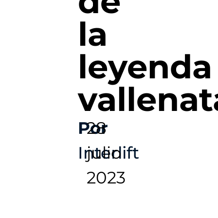
de
la
leyenda
vallenat
Por
28
Interlift
julio
2023