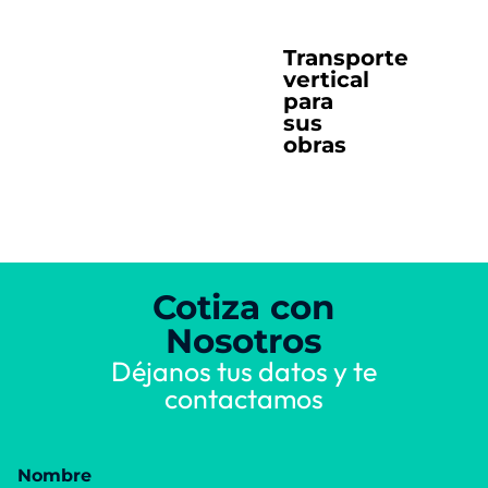
Transporte
vertical
para
sus
obras
Cotiza con
Nosotros
Déjanos tus datos y te
contactamos
Nombre